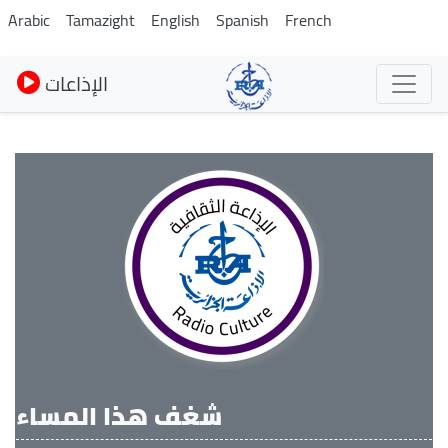
Skip
Arabic
Tamazight
English
Spanish
French
to
main
الإذاعات
content
شغف هذا المساء