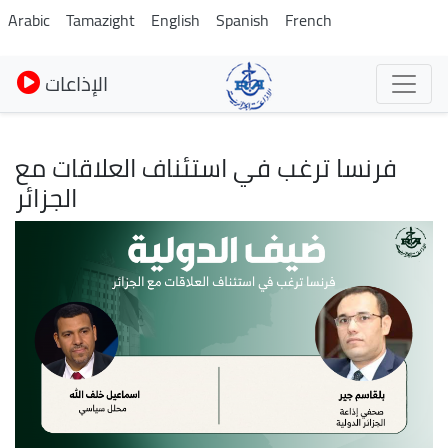
Skip
Arabic
Tamazight
English
Spanish
French
to
main
الإذاعات
content
فرنسا ترغب في استئناف العلاقات مع
الجزائر
Image