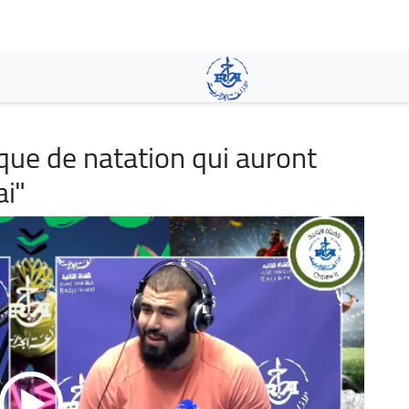
Skip
to
main
content
que de natation qui auront
ai"