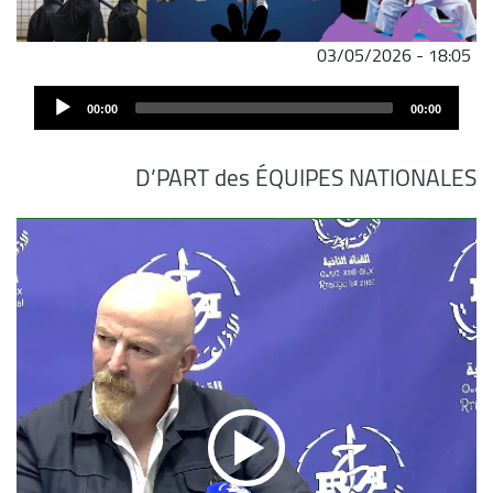
03/05/2026 - 18:05
Audi
00:00
00:00
Play
D’PART des ÉQUIPES NATIONALES