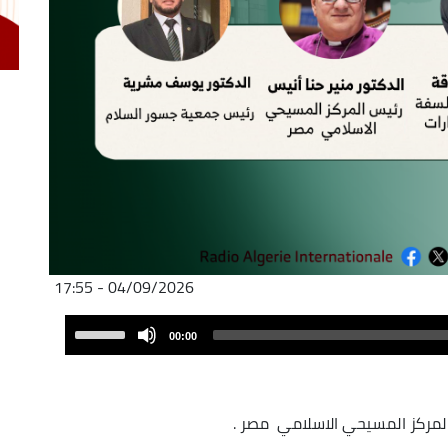
04/09/2026 - 17:55
Audio
Use
00:00
Player
Up/Down
Arrow
keys
المركز المسيحي الاسلامي مصر .
to
increase