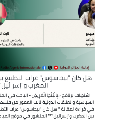
هل كان "بيجاسوس" عراب التطبيع بي
المغرب و"إسرائيل"؟
اسْتَضِاف برنَامَجِ «بِالْبُنْطِ الْعَرِيضِ» الباحث في الع
السياسية والعلاقات الدولية ثابت العمور من فلسط
في قراءة لمقالة " هل كان "بيجاسوس" عراب التطب
بين المغرب و"إسرائيل"؟" المنشور في موقع المياد