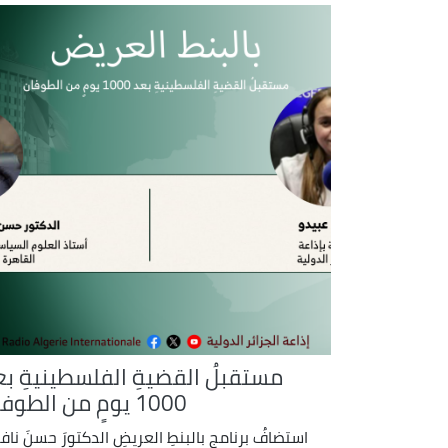
مستقبلُ القضيةِ الفلسطينيةِ بع
1000 يومٍ من الطوفان
استضافُ برنامجِ بالبنطِ العريضِ الدكتورَ حسنَ ناف