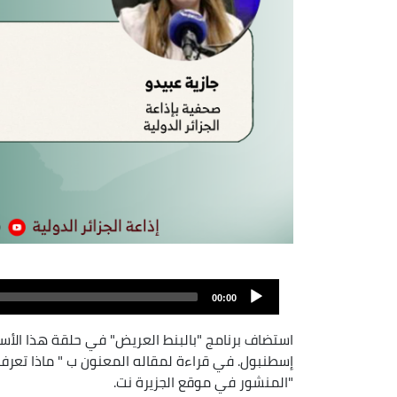
Audio
file
00:00
استضاف برنامج "بالبنط العريض" في حلقة هذا الأس
إسطنبول. في قراءة لمقاله المعنون ب " ماذا تعرف
"المنشور في موقع الجزيرة نت.