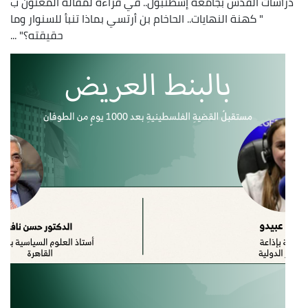
دراسات القدس بجامعة إسطنبول.. في قراءة لمقاله المعنون ب
" كهنة النهايات.. الحاخام بن أرتسي بماذا تنبأ للسنوار وما
حقيقته؟" ...