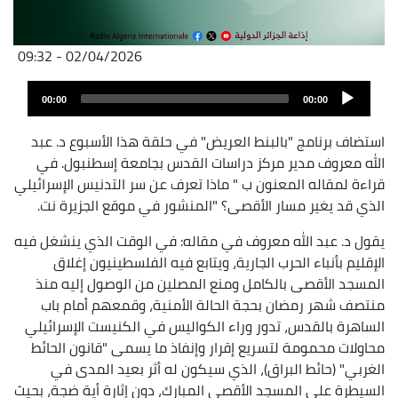
02/04/2026 - 09:32
Fichier
Audio
audio
00:00
00:00
layer
استضاف برنامج "بالبنط العريض" في حلقة هذا الأسبوع د. عبد
الله معروف مدير مركز دراسات القدس بجامعة إسطنبول. في
قراءة لمقاله المعنون ب " ماذا تعرف عن سر التدنيس الإسرائيلي
الذي قد يغير مسار الأقصى؟ "المنشور في موقع الجزيرة نت.
يقول د. عبد الله معروف في مقاله: في الوقت الذي ينشغل فيه
الإقليم بأنباء الحرب الجارية، ويتابع فيه الفلسطينيون إغلاق
المسجد الأقصى بالكامل ومنع المصلين من الوصول إليه منذ
منتصف شهر رمضان بحجة الحالة الأمنية، وقمعهم أمام باب
الساهرة بالقدس، تدور وراء الكواليس في الكنيست الإسرائيلي
محاولات محمومة لتسريع إقرار وإنفاذ ما يسمى "قانون الحائط
الغربي" (حائط البراق)، الذي سيكون له أثر بعيد المدى في
السيطرة على المسجد الأقصى المبارك، دون إثارة أية ضجة، بحيث