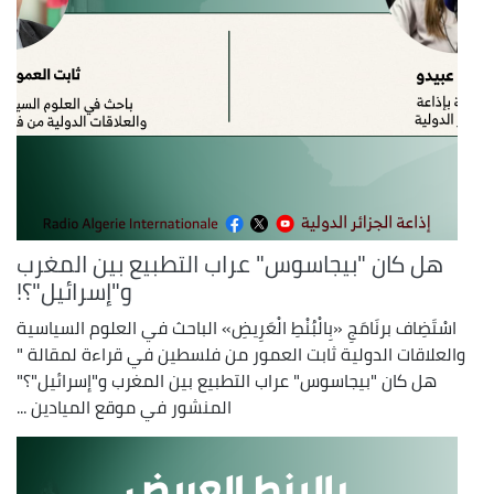
هل كان "بيجاسوس" عراب التطبيع بين المغرب
و"إسرائيل"؟!
اسْتَضِاف برنَامَجِ «بِالْبُنْطِ الْعَرِيضِ» الباحث في العلوم السياسية
والعلاقات الدولية ثابت العمور من فلسطين في قراءة لمقالة "
هل كان "بيجاسوس" عراب التطبيع بين المغرب و"إسرائيل"؟"
المنشور في موقع الميادين ...