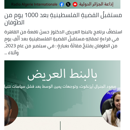
مستقبلُ القضيةِ الفلسطينيةِ بعد 1000 يومٍ من
الطوفان
استضافُ برنامجِ بالبنطِ العريضِ الدكتورَ حسنَ نافعةَ من القاهرة
في قراءةٍ لمقالِهِ مستقبلُ القضيةِ الفلسطينيةِ بعد أَلْفِ يومٍ
من الطوفان يفتتحُ مقالَهُ بعبارةٍ : في سبتمبر من عامِ 2023،
وأثناءَ ...