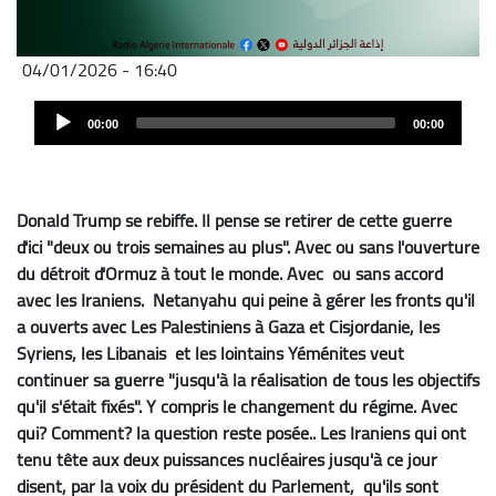
04/01/2026 - 16:40
Audio
Audio
file
00:00
00:00
Player
Donald Trump se rebiffe. Il pense se retirer de cette guerre
d'ici "deux ou trois semaines au plus". Avec ou sans l'ouverture
du détroit d'Ormuz à tout le monde. Avec ou sans accord
avec les Iraniens. Netanyahu qui peine à gérer les fronts qu'il
a ouverts avec Les Palestiniens à Gaza et Cisjordanie, les
Syriens, les Libanais et les lointains Yéménites veut
continuer sa guerre "jusqu'à la réalisation de tous les objectifs
qu'il s'était fixés". Y compris le changement du régime. Avec
qui? Comment? la question reste posée.. Les Iraniens qui ont
tenu tête aux deux puissances nucléaires jusqu'à ce jour
disent, par la voix du président du Parlement, qu'ils sont