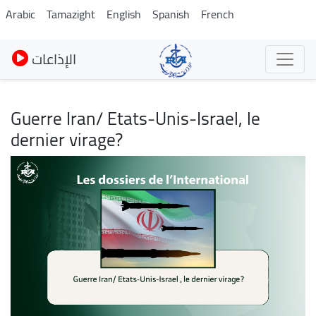
Skip
Arabic
Tamazight
English
Spanish
French
to
main
الإذاعات
content
Guerre Iran/ Etats-Unis-Israel, le
dernier virage?
Image