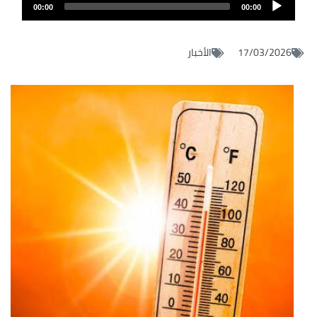
Audio
file
00:00
00:00
layer
17/03/2026
الأخبار