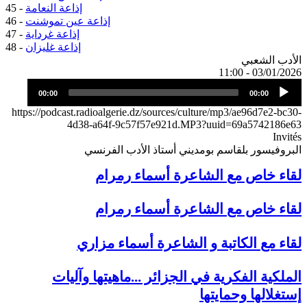
إذاعة النعامة
45 -
إذاعة عين تموشنت
46 -
إذاعة غرداية
47 -
إذاعة غليزان
48 -
الأدب الشعبي
03/01/2026 - 11:00
Audio
00:00
00:00
Player
https://podcast.radioalgerie.dz/sources/culture/mp3/ae96d7e2-bc30-
4d38-a64f-9c57f57e921d.MP3?uuid=69a5742186e63
Invités
البروفيسور بلقاسم بومديني أستاذ الأدب الفرنسي
لقاء خاص مع الشاعرة أسماء رمرام
لقاء خاص مع الشاعرة أسماء رمرام
لقاء مع الكاتبة و الشاعرة أسماء مزاري
الملكية الفكرية في الجزائر ...ماهيتها وآليات
إستغلالها وحمايتها