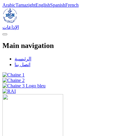
Skip
Arabic
Tamazight
English
Spanish
French
to
main
content
الإذاعات
Main navigation
الرئيسية
اتصل بنا