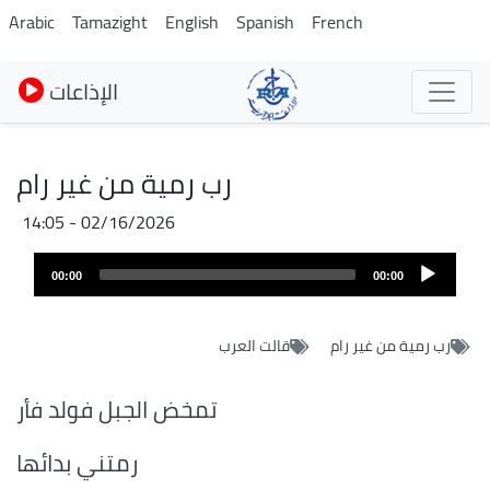
Skip
Arabic
Tamazight
English
Spanish
French
to
main
الإذاعات
content
رب رمية من غير رام
02/16/2026 - 14:05
Audio
Audio
file
00:00
00:00
layer
رب رمية من غير رام
قالت العرب
تمخض الجبل فولد فأر
رمتني بدائها