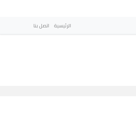
vigation principale
الرئيسية
اتصل بنا