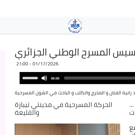
Skip
to
main
content
يس المسرح الوطني الجزائري
01/17/2026 - 21:00
Audio
Use
00:00
Player
Up/Down
Arrow
 رابية
الفنان و المخرج والكاتب و الباحث في الشون المسرحية
keys
.
الحركة المسرحية في مدينتي تيبازة
to
ات
والقليعة
increase
or
ع
decrease
volume.