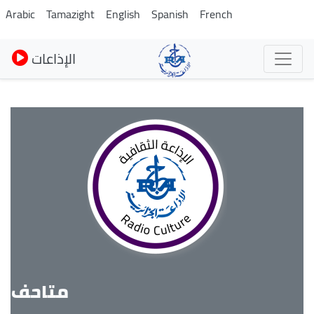
Skip
Arabic
Tamazight
English
Spanish
French
to
main
الإذاعات
content
متاحف