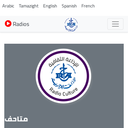
Aller
Arabic
Tamazight
English
Spanish
French
au
contenu
Radios
principal
متاحف