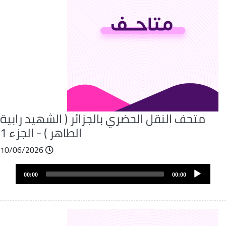
متحف النقل الحضري بالجزائر ( الشهيد رابية
الطاهر ) - الجزء 1
10/06/2026
Audio
00:00
00:00
layer