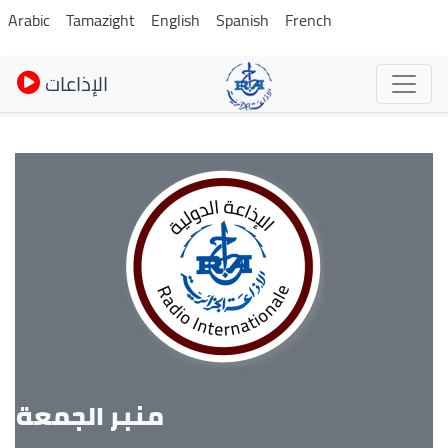
Skip
Arabic
Tamazight
English
Spanish
French
to
main
الإذاعات
content
منبر الجمعة