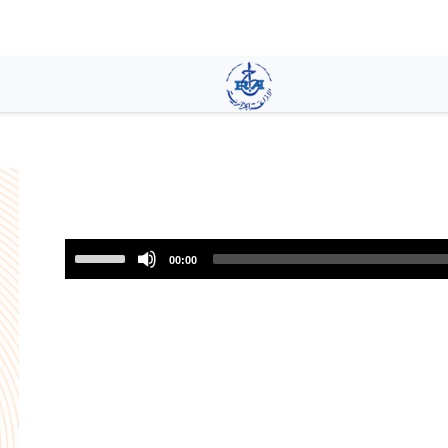
تجاوز
إلى
المحتوى
الرئيسي
Use
00:00
Up/Down
Arrow
keys
to
increase
or
decrease
volume.