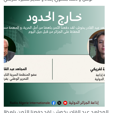
المجاهد عبد القادر بخوش: لقد دفعنا الثمن باهظا