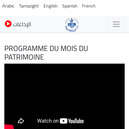
Skip
Arabic
Tamazight
English
Spanish
French
to
main
الإذاعات
content
PROGRAMME DU MOIS DU
PATRIMOINE