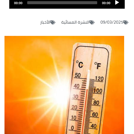
Audio
file
00:00
00:00
layer
09/03/2025
النشرة المسائية
الأخبار