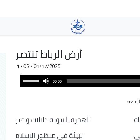
Skip
to
main
content
أرض الرباط تنتصر
01/17/2025 - 17:05
Audio
Use
00:00
Player
Up/Down
Arrow
الجمعة
keys
to
increase
ة
الهجرة النبوية دلالات و عبر
or
decrease
لى
البيئة في منظور الاسلام
volume.