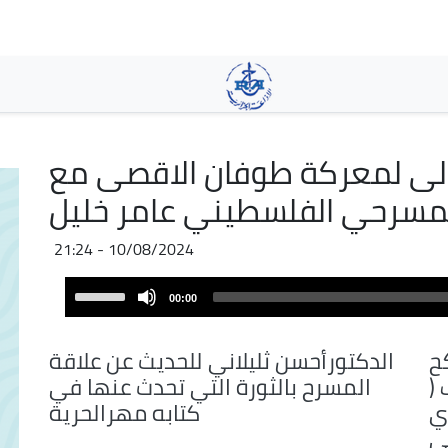
Skip
to
main
content
ولى لمعركة طوفان الاقصى مع
مسرحي الفلسطيني عامر خليل
10/08/2024 - 21:24
Audio
Use
00:00
Player
Up/Down
Arrow
ح
الدكتورأحسن ثليلاني للحديث عن علاقة
keys
 (
المسرح بالثورة التي تحدث عنها في
to
ي
كتابه مهرالحرية
increase
في
or