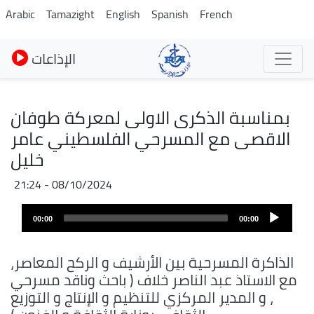
Skip
Arabic
Tamazight
English
Spanish
French
to
main
الإذاعات
content
بمناسبة الذكرى الاولى لمعركة طوفان
الاقصى مع المسرحي الفلسطيني عامر
خليل
08/10/2024 - 21:24
Fichier
Audio
audio
00:00
00:00
layer
الذاكرة المسرحية بين الأرشيف و الركح المعاصر،
مع الاستاذ عبد الناصر خلاف ( باحث وناقد مسرحي
، و المدير المركزي للتنظيم و الإنتاج و التوزيع