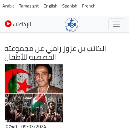
Skip
Arabic
Tamazight
English
Spanish
French
to
main
الإذاعات
content
الكاتب بن عزوز رامي عن مجموعته
القصصية للأطفال
Image
09/03/2024 - 07:40