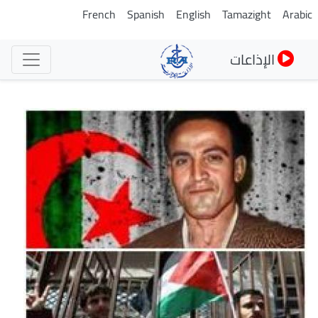
تجاوز
French
Spanish
English
Tamazight
Arabic
إلى
المحتوى
الإذاعات
الرئيسي