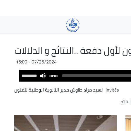
Skip
to
main
content
ون لأول دفعة ..النتائج و الدلالات
07/25/2024 - 15:00
Audio
Use
00:00
Player
Up/Down
Arrow
Invités
لسيد مراد طاوش مدير الثانوية الوطنية للفنون
keys
النتائج
to
increase
or
decrease
volume.