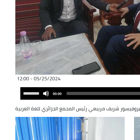
05/25/2024 - 12:00
Audio
Use
00:00
Player
Up/Down
Arrow
بروفيسور شريف مريبعي
رئيس المجمع الجزائري للغة العربية
keys
to
increase
or