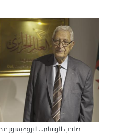
صاحب الوسام...البروفيسور عما