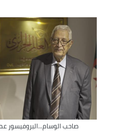
صاحب الوسام...البروفيسور عما