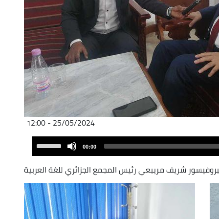
25/05/2024 - 12:00
Audio
Use
00:00
Player
Up/Down
Arrow
بروفيسور شريف مريبعي
رئيس المجمع الجزائري للغة العربية
keys
to
increase
or