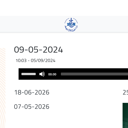
Skip
to
main
content
09-05-2024
05/09/2024 - 10:03
Audio
Use
00:00
Player
Up/Down
Arrow
18-06-2026
2
keys
to
07-05-2026
increase
or
decrease
volume.