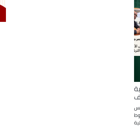
ة
ف
لس
وط
ية