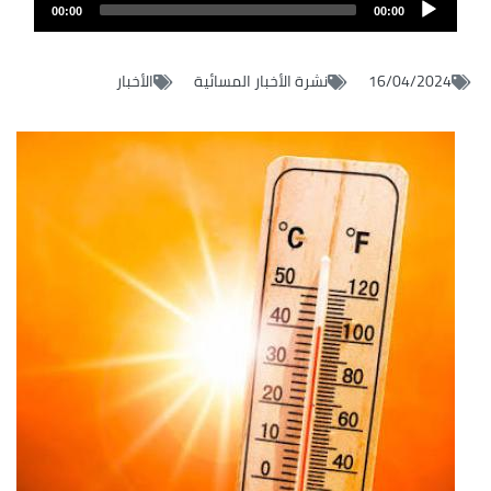
Audio
file
00:00
00:00
layer
16/04/2024
نشرة الأخبار المسائية
الأخبار