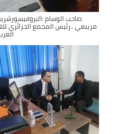
صاحب الوسام :البروفيسورشري
مريبعي ..رئيس المجمع الجزائري للغ
العرب