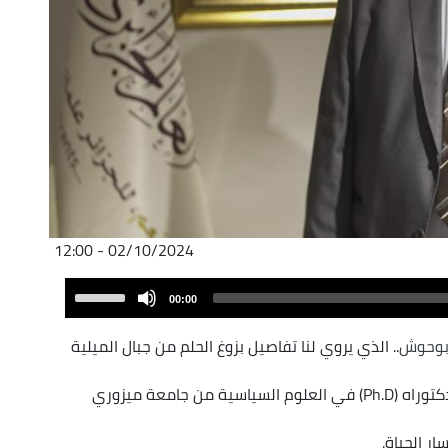
02/10/2024 - 12:00
Audio
Use
00:00
Player
Up/Down
Arrow
بوحوش
.. الذي يروي لنا تفاصيل بزوغ الحلم من جبال الميلية
keys
to
و نعود معه من لوحة القرآن بالقرية إلى شهادة الدكتوراه (Ph.D) في العلوم السياسية من جامعة ميزوري
increase
or
ار الحياة.