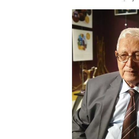
decrease
volume.