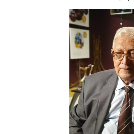
decrease
volume.