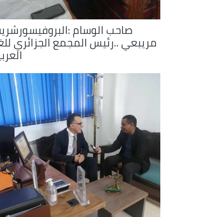
صاحب الوسام :البروفيسورشري
مريبعي ..رئيس المجمع الجزائري للغ
العرب