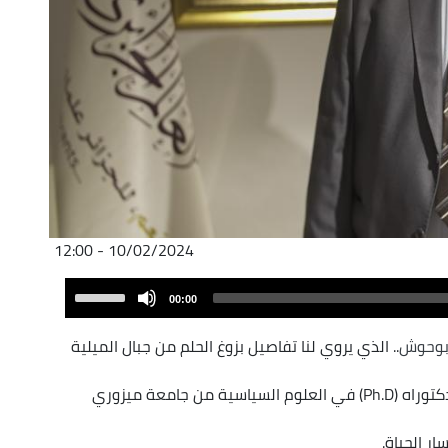
10/02/2024 - 12:00
Audio
Use
00:00
Player
Up/Down
Arrow
بوحوش
.. الذي يروي لنا تفاصيل بزوغ الحلم من جبال الميلية
keys
to
و نعود معه من لوحة القرآن بالقرية إلى شهادة الدكتوراه (Ph.D) في العلوم السياسية من جامعة ميزوري
increase
or
ار الحياة.