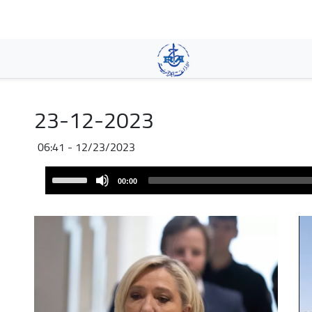
Skip
to
main
content
23-12-2023
12/23/2023 - 06:41
Audio
Use
00:00
Player
Up/Down
Arrow
keys
to
increase
or
decrease
volume.