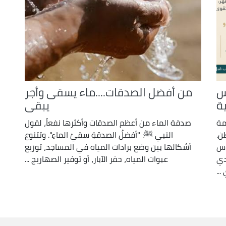
س
من أفضل الصدقات....ماء يسقى وأجر
ة
يبقى
مة
صدقة الماء من أعظم الصدقات وأكثرها نفعاً، لقول
ن.
النبي ﷺ: "أفضلُ الصدقةِ سقيُ الماءِ". وتتنوع
اس
أشكالها بين وضع برادات المياه في المساجد، توزيع
دي
عبوات المياه، حفر الآبار، أو توفير الصهاريج ...
...