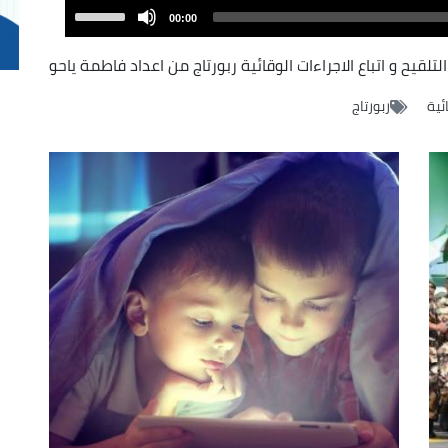
Audio
Use
00:00
Player
Up/Down
Arrow
تلقيح و اتباع الاجراءات الوقائية ربورتاج من اعداد فاطمة ياحو
keys
ئية
ربورتاج
to
increase
or
decrease
volume.