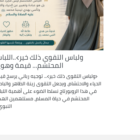
ولباس التقوى ذلك خير﴾..اللبا
المحتشم... قيمة وهوي
﴿ولباس التقوى ذلك خير﴾... توجيه رباني يرسخ قي
الحياء والاحتشام، ويجعل التقوى زينة الظاهر والباط
في هذا الروبورتاج نسلط الضوء على أهمية اللب
المحتشم في حياة المسلم، مستلهمين اله
النبوي 