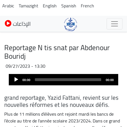
Skip
Arabic
Tamazight
English
Spanish
French
to
main
الإذاعات
content
Reportage N tis snat par Abdenour
Bouridj
09/27/2023 - 13:30
Audio
00:00
00:00
Player
grand reportage, Yazid Fattani, revient sur les
nouvelles réformes et les nouveaux défis.
Plus de 11 millions d’élèves ont rejoint mardi les bancs de
l’école au titre de l'année scolaire 2023/2024. Dans ce grand