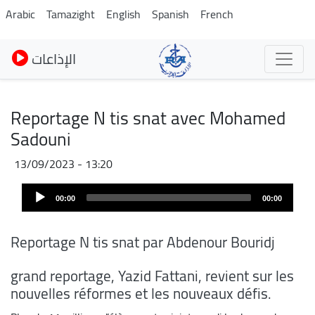
Skip
Arabic
Tamazight
English
Spanish
French
to
main
الإذاعات
content
Reportage N tis snat avec Mohamed
Sadouni
13/09/2023 - 13:20
Audio
00:00
00:00
Player
Reportage N tis snat par Abdenour Bouridj
grand reportage, Yazid Fattani, revient sur les
nouvelles réformes et les nouveaux défis.