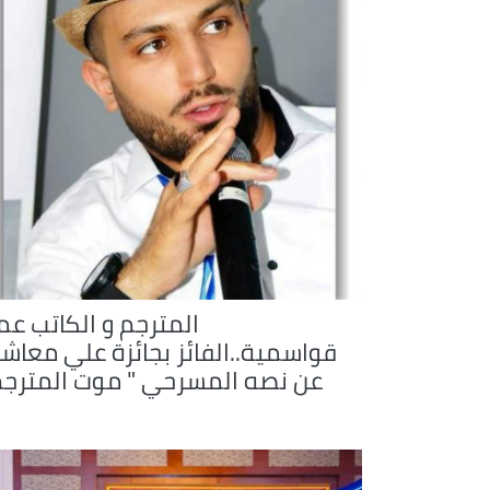
المترجم و الكاتب عما
قواسمية..الفائز بجائزة علي معاش
عن نصه المسرحي " موت المترجم