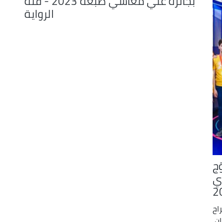
بجائزة علي معاشي طبعة 2023 - فئة
الرواية
ج
ي
اح
ن،