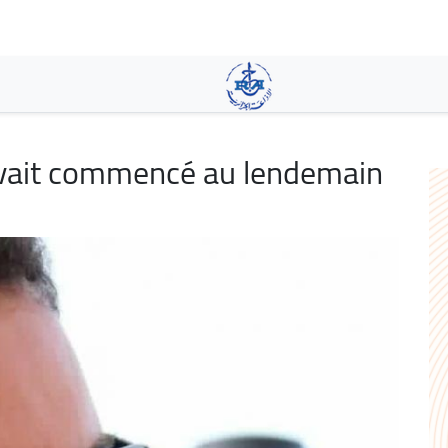
Skip
to
main
content
 avait commencé au lendemain