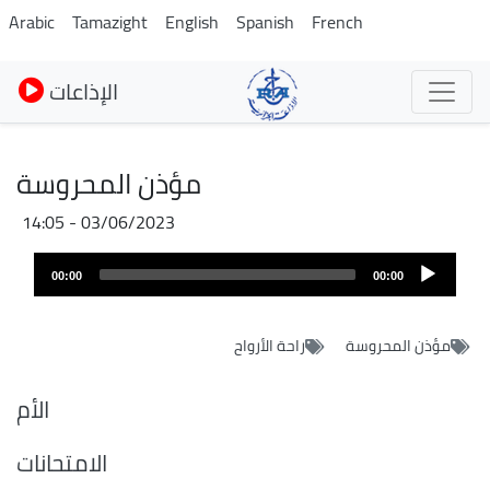
Skip
Arabic
Tamazight
English
Spanish
French
to
main
الإذاعات
content
مؤذن المحروسة
03/06/2023 - 14:05
Audio
00:00
00:00
layer
مؤذن المحروسة
راحة الأرواح
الأم
الامتحانات