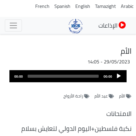
تجاوز
French
Spanish
English
Tamazight
Arabic
إلى
المحتوى
الإذاعات
الرئيسي
الأم
29/05/2023 - 14:05
Audio
00:00
00:00
Player
الأم
عيد الأم
راحة الأرواح
الامتحانات
نكبة فلسطين+اليوم الدولي لتعايش بسلام