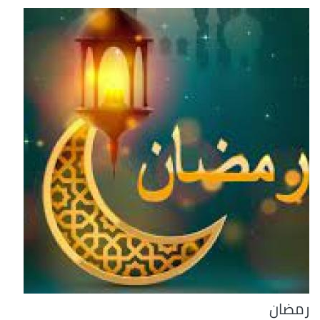
رمضان