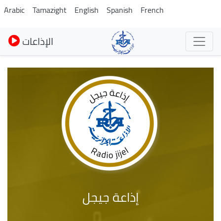
Skip
Arabic
Tamazight
English
Spanish
French
to
main
الإذاعات
content
إذاعة جيجل