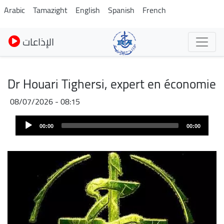
Skip
Arabic
Tamazight
English
Spanish
French
to
main
الإذاعات
content
Dr Houari Tighersi, expert en économie
08/07/2026 - 08:15
Fichier
Audio
audio
00:00
00:00
Player