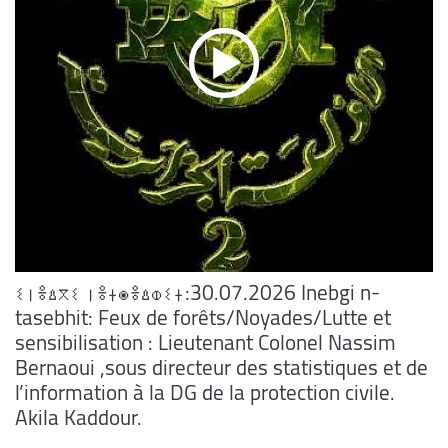
ⵉⵏⴻⵠⴳⵉ ⵏⴻⵜⵙⴻⵠⵀⵉⵜ:30.07.2026 Inebgi n-
tasebhit: Feux de forêts/Noyades/Lutte et
sensibilisation : Lieutenant Colonel Nassim
Bernaoui ,sous directeur des statistiques et de
l’information à la DG de la protection civile.
Akila Kaddour.