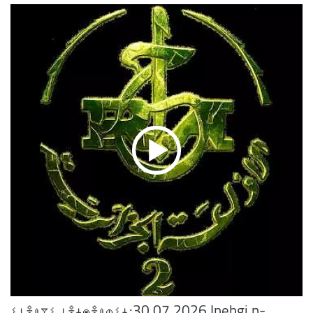
ⵉⵏⴻⵠⴳⵉ ⵏⴻⵜⵙⴻⵠⵀⵉⵜ:30.07.2026 Inebgi n-