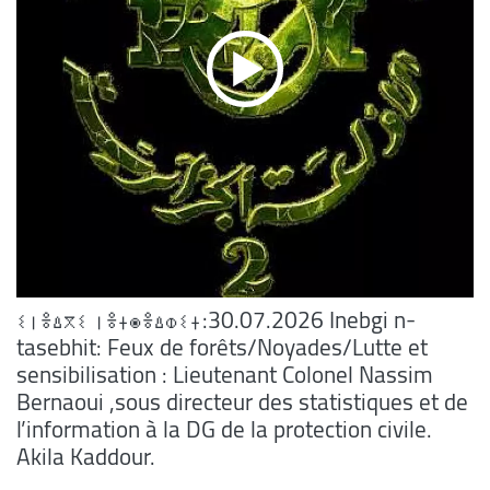
ⵉⵏⴻⵠⴳⵉ ⵏⴻⵜⵙⴻⵠⵀⵉⵜ:30.07.2026 Inebgi n-
tasebhit: Feux de forêts/Noyades/Lutte et
sensibilisation : Lieutenant Colonel Nassim
Bernaoui ,sous directeur des statistiques et de
l’information à la DG de la protection civile.
Akila Kaddour.