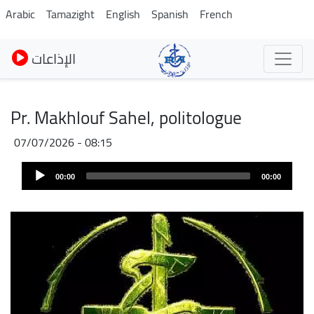
Skip
Arabic
Tamazight
English
Spanish
French
to
main
الإذاعات
content
Pr. Makhlouf Sahel, politologue
07/07/2026 - 08:15
Audio
00:00
00:00
Player