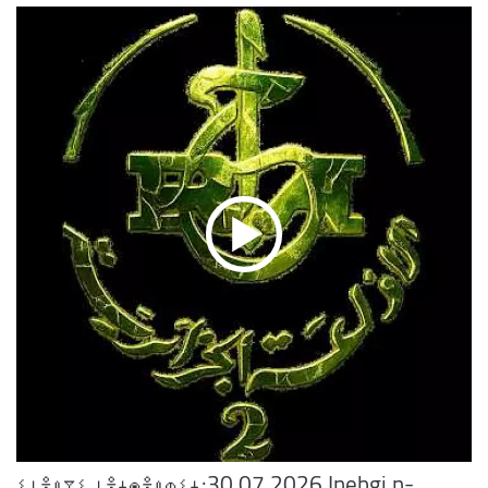
ⵉⵏⴻⵠⴳⵉ ⵏⴻⵜⵙⴻⵠⵀⵉⵜ:30.07.2026 Inebgi n-