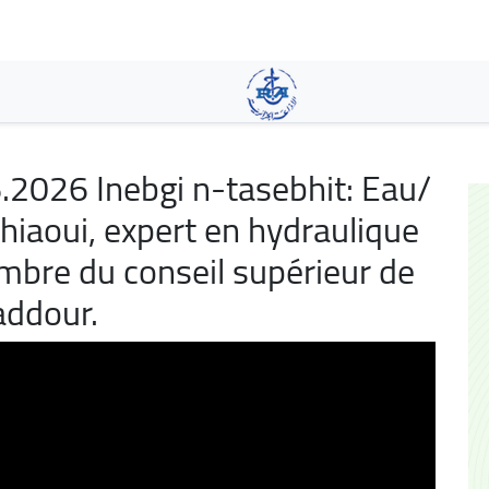
Skip
to
main
content
2026 Inebgi n-tasebhit: Eau/
iaoui, expert en hydraulique
embre du conseil supérieur de
addour.