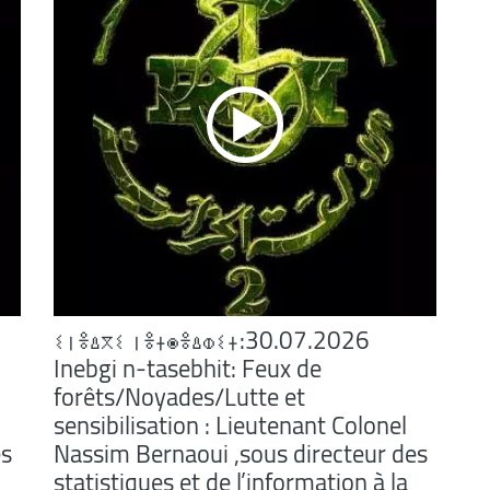
or
decrease
volume.
ⵉⵏⴻⵠⴳⵉ ⵏⴻⵜⵙⴻⵠⵀⵉⵜ:30.07.2026
Inebgi n-tasebhit: Feux de
forêts/Noyades/Lutte et
sensibilisation : Lieutenant Colonel
es
Nassim Bernaoui ,sous directeur des
statistiques et de l’information à la