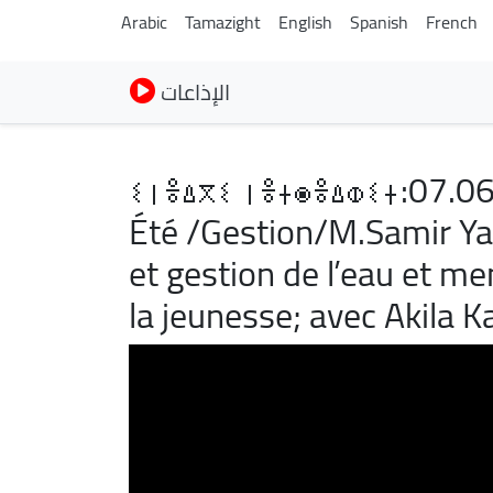
Arabic
Tamazight
English
Spanish
French
الإذاعات
ⵉⵏⴻⵠⴳⵉ ⵏⴻⵜⵙⴻⵠⵀⵉⵜ:07.06.
Été /Gestion/M.Samir Yah
et gestion de l’eau et m
la jeunesse; avec Akila K