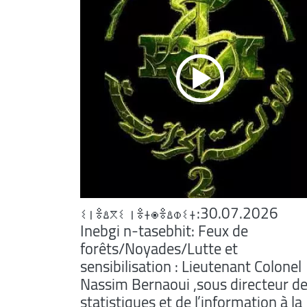
ⵉⵏⴻⵠⴳⵉ ⵏⴻⵜⵙⴻⵠⵀⵉⵜ:30.07.2026
Inebgi n-tasebhit: Feux de
forêts/Noyades/Lutte et
sensibilisation : Lieutenant Colonel
Nassim Bernaoui ,sous directeur d
statistiques et de l’information à la