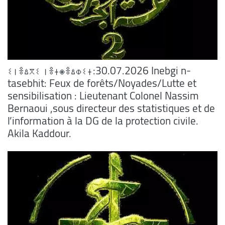
ⵉⵏⴻⵠⴳⵉ ⵏⴻⵜⵙⴻⵠⵀⵉⵜ:30.07.2026 Inebgi n-
tasebhit: Feux de forêts/Noyades/Lutte et
sensibilisation : Lieutenant Colonel Nassim
Bernaoui ,sous directeur des statistiques et de
l’information à la DG de la protection civile.
Akila Kaddour.