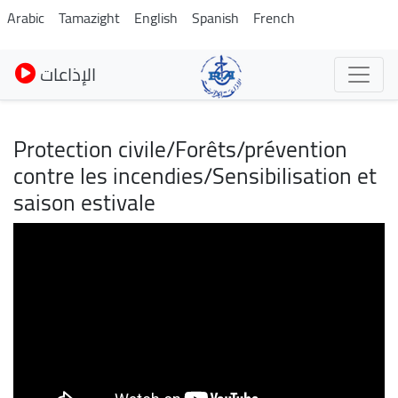
Skip
Arabic
Tamazight
English
Spanish
French
to
main
الإذاعات
content
Protection civile/Forêts/prévention
contre les incendies/Sensibilisation et
saison estivale