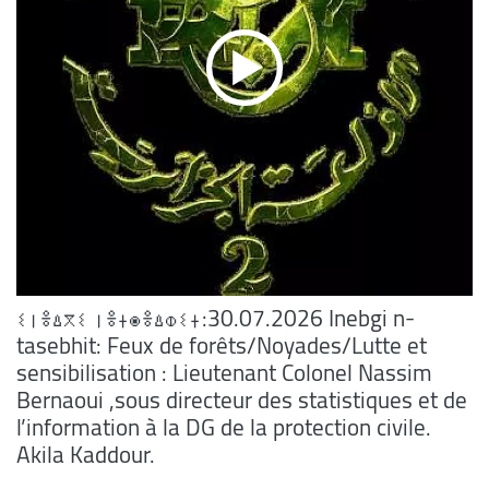
ⵉⵏⴻⵠⴳⵉ ⵏⴻⵜⵙⴻⵠⵀⵉⵜ:30.07.2026 Inebgi n-
tasebhit: Feux de forêts/Noyades/Lutte et
sensibilisation : Lieutenant Colonel Nassim
Bernaoui ,sous directeur des statistiques et de
l’information à la DG de la protection civile.
Akila Kaddour.