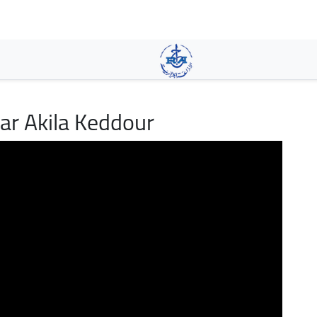
Skip
to
main
content
ar Akila Keddour