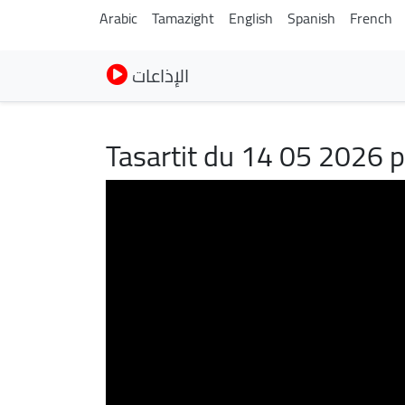
Arabic
Tamazight
English
Spanish
French
الإذاعات
Tasartit du 14 05 2026 p