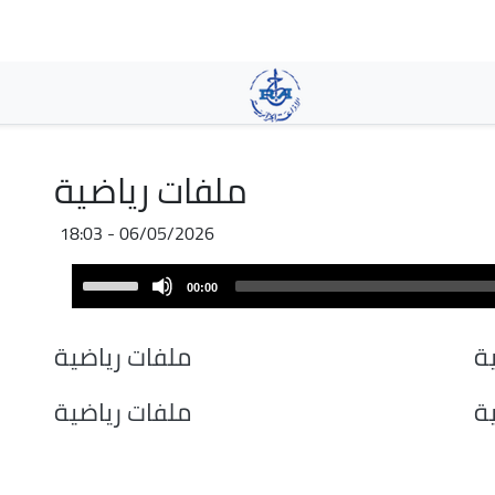
Skip
to
main
content
ملفات رياضية
06/05/2026 - 18:03
Audio
Use
00:00
Player
Up/Down
Arrow
ة
ملفات رياضية
keys
to
ة
ملفات رياضية
increase
or
decrease
volume.