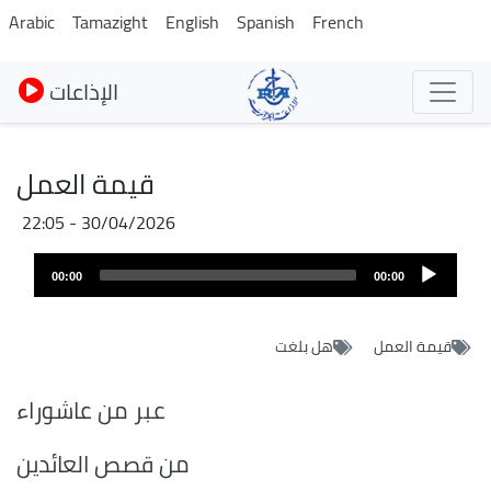
Skip
Arabic
Tamazight
English
Spanish
French
to
main
الإذاعات
content
قيمة العمل
30/04/2026 - 22:05
Fichier
Audio
audio
00:00
00:00
layer
قيمة العمل
هل بلغت
عبر من عاشوراء
من قصص العائدين