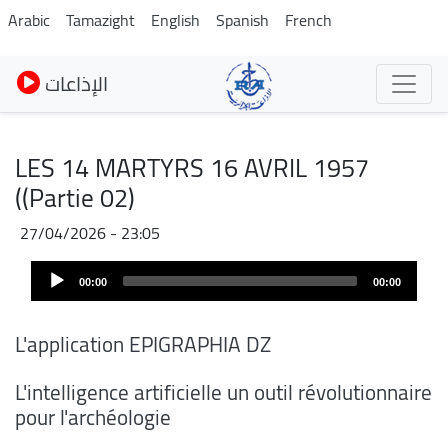
Skip
Arabic
Tamazight
English
Spanish
French
to
main
الإذاعات
content
LES 14 MARTYRS 16 AVRIL 1957
((Partie 02)
27/04/2026 - 23:05
Audio
00:00
00:00
Player
L'application EPIGRAPHIA DZ
L'intelligence artificielle un outil révolutionnaire
pour l'archéologie