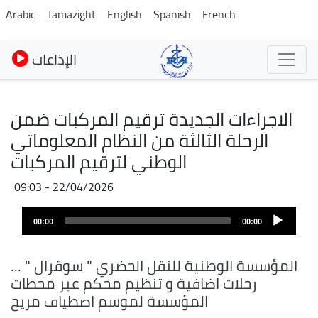
Skip
Arabic
Tamazight
English
Spanish
French
to
main
الإذاعات
content
الاجراءات الجديدة ترقيم المركبات ضمن
الرحلة الثالثة من النظام المعلوماتي
الوطني لترقيم المركبات
22/04/2026 - 09:03
Fichier
Audio
audio
00:00
00:00
layer
المؤسسة الوطنية للنقل الحضري " سوقرال " ...
رحلات اضافية و تنظيم محكم عبر محطات
المؤسسة لموسم اصطياف مريح